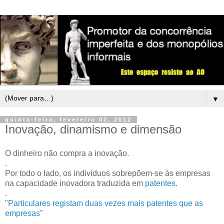
▼
quinta-feira, fevereiro 02, 2012
Inovação, dinamismo e dimensão
O dinheiro não compra a inovação.
.
Por todo o lado, os indivíduos sobrepõem-se às empresas
na capacidade inovadora traduzida em
patentes
.
.
"
Particulares registam duas vezes mais patentes que as
empresas
"
.