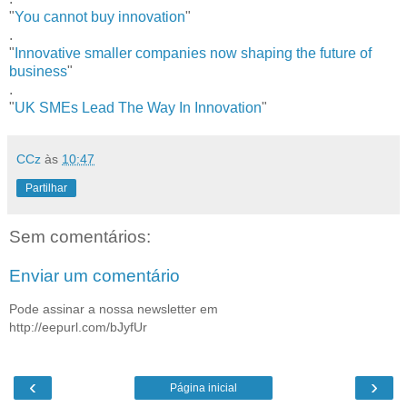
"
You cannot buy innovation
"
.
"
Innovative smaller companies now shaping the future of
business
"
.
"
UK SMEs Lead The Way In Innovation
"
CCz
às
10:47
Partilhar
Sem comentários:
Enviar um comentário
Pode assinar a nossa newsletter em
http://eepurl.com/bJyfUr
‹
›
Página inicial