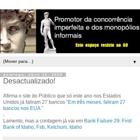
▼
domingo, abril 26, 2009
Desactualizado!
Afirma o site do Público que só este ano nos Estados
Unidos já faliram 27 bancos "
Em três meses, faliram 27
bancos nos EUA
"
.
Lamento, mas a contagem já vai em
Bank Failure 29: First
Bank of Idaho, Fsb, Ketchum, Idaho