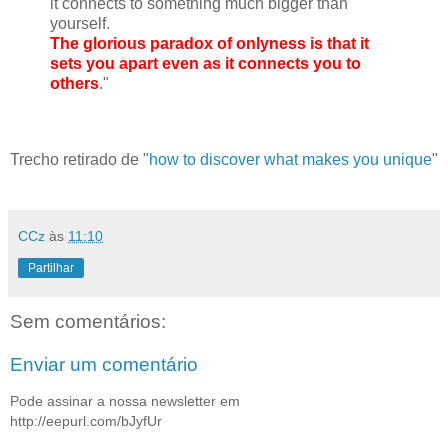
it connects to something much bigger than
yourself.
The glorious paradox of onlyness is that it
sets you apart even as it connects you to
others
."
Trecho retirado de "
how to discover what makes you unique
"
CCz
às
11:10
Partilhar
Sem comentários:
Enviar um comentário
Pode assinar a nossa newsletter em
http://eepurl.com/bJyfUr